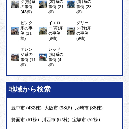
ク(黒)系
(灰)系の
(青)系の
の事例
事例 (21
事例 (28
(43棟)
棟)
棟)
ピンク
イエロ
グリー
系の事
ー(黄)系
ン(緑)系
例 (11
の事例
の事例
棟)
(9棟)
(9棟)
オレン
レッド
ジ系の
(赤)系の
事例 (11
事例 (4
棟)
棟)
地域から検索
豊中市 (432棟)
大阪市 (98棟)
尼崎市 (88棟)
箕面市 (61棟)
川西市 (67棟)
宝塚市 (52棟)