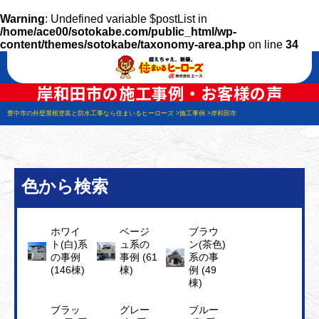
Warning
: Undefined variable $postList in
/home/ace00/sotokabe.com/public_html/wp-
content/themes/sotokabe/taxonomy-area.php
on line
34
岸和田市の施工事例・お客様の声
豊中市の外壁屋根塗装と防水工事なら住まいるヒーローズ
施工事例
岸和田市
色から検索
ホワイ
ベージ
ブラウ
ト(白)系
ュ系の
ン(茶色)
の事例
事例 (61
系の事
(146棟)
棟)
例 (49
棟)
ブラッ
グレー
ブルー