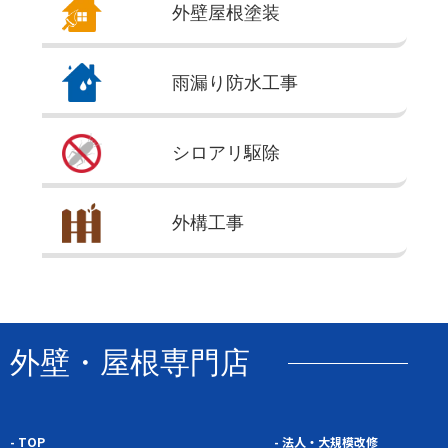
外壁屋根
塗装
雨漏り
防水工事
シロアリ
駆除
外構
工事
外壁・屋根専門店
- TOP
- 法人・大規模改修