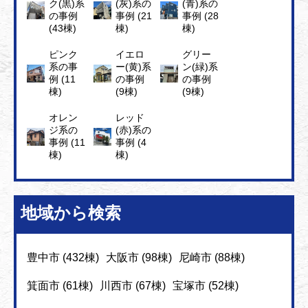
ク(黒)系
(灰)系の
(青)系の
の事例
事例 (21
事例 (28
(43棟)
棟)
棟)
ピンク
イエロ
グリー
系の事
ー(黄)系
ン(緑)系
例 (11
の事例
の事例
棟)
(9棟)
(9棟)
オレン
レッド
ジ系の
(赤)系の
事例 (11
事例 (4
棟)
棟)
地域から検索
豊中市 (432棟)
大阪市 (98棟)
尼崎市 (88棟)
箕面市 (61棟)
川西市 (67棟)
宝塚市 (52棟)