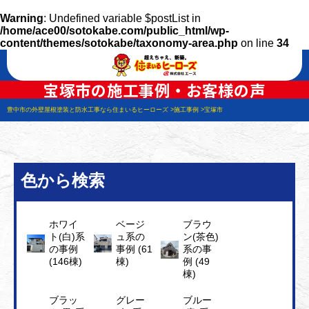
Warning
: Undefined variable $postList in
/home/ace00/sotokabe.com/public_html/wp-
content/themes/sotokabe/taxonomy-area.php
on line
34
宝塚市の施工事例・お客様の声
豊中市の外壁屋根塗装と防水工事なら住まいるヒーローズ
施工事例
宝塚市
色から検索
ホワイ
ベージ
ブラウ
ト(白)系
ュ系の
ン(茶色)
の事例
事例 (61
系の事
(146棟)
棟)
例 (49
棟)
ブラッ
グレー
ブルー