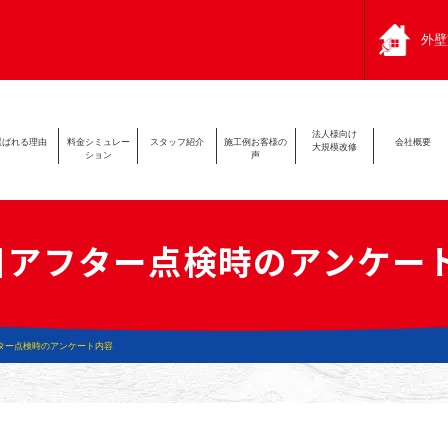
外壁
法人様向け
選ばれる
理由
料金シミュ
レー
スタッフ
紹介
施工例
お客様の
会社
概要
大規模改修
ション
声
目アフター点検時のアンケー
ター点検時のアンケート内容