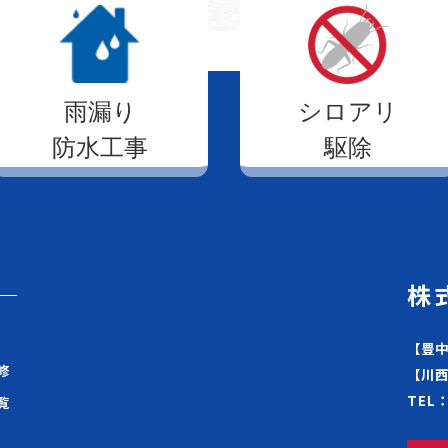
雨漏り
シロアリ
防水工事
駆除
株
【豊中
修
【川西
TEL：
覧