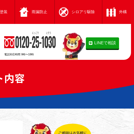
塗装
雨漏防止
シロアリ駆除
外構
LINEで相談
電話対応時間
9時〜18時
ト内容