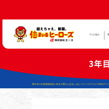
5つの
強み
3年
豊中市の外壁屋根塗装と防水工事なら住まいるヒーローズ
>
ブログ
>
3年目アフ