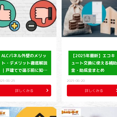
ALCパネル外壁のメリッ
【2025年最新】エコキ
ト・デメリット徹底解説
ュート交換に使える補
｜戸建てで選ぶ前に知…
金・助成金まとめ
025-08-25
2025-08-20
詳しくみる
詳しくみる