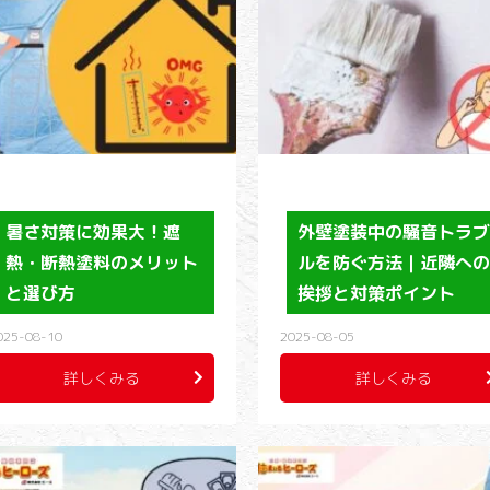
暑さ対策に効果大！遮
外壁塗装中の騒音トラ
熱・断熱塗料のメリット
ルを防ぐ方法｜近隣へ
と選び方
挨拶と対策ポイント
025-08-10
2025-08-05
詳しくみる
詳しくみる