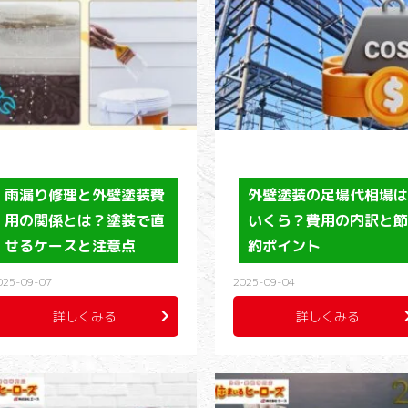
雨漏り修理と外壁塗装費
外壁塗装の足場代相場
用の関係とは？塗装で直
いくら？費用の内訳と
せるケースと注意点
約ポイント
025-09-07
2025-09-04
詳しくみる
詳しくみる