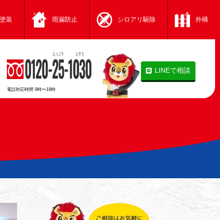
塗装
雨漏防止
シロアリ駆除
外構
LINEで相談
電話対応時間
9時〜18時