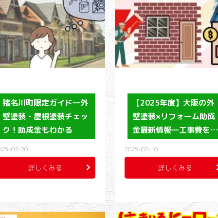
猪名川町限定ガイド―外
【2025年度】大阪の外
壁塗装・屋根塗装チェッ
壁塗装×リフォーム助成
ク！助成金もわかる
金最新情報―工事費を
025-07-20
2025-07-10
詳しくみる
詳しくみる