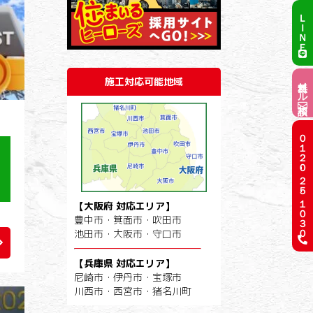
ＬＩＮＥ
施工対応可能地域
無料メール相談
０１２０-２５-１０３０
は
節
【大阪府 対応エリア】
豊中市・箕面市・吹田市
池田市・大阪市・守口市
【兵庫県 対応エリア】
尼崎市・伊丹市・宝塚市
川西市・西宮市・猪名川町