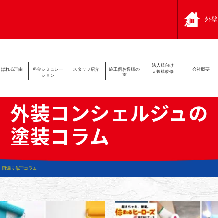
外壁
法人様向け
選ばれる
理由
料金シミュ
レー
スタッフ
紹介
施工例
お客様の
会社
概要
大規模改修
ション
声
外装コンシェルジュの
塗装コラム
・雨漏り修理コラム