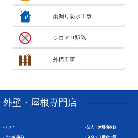
雨漏り
防水工事
シロアリ
駆除
外構
工事
外壁・屋根専門店
- TOP
- 法人・大規模改修
- ５つの強み
- スタッフ紹介一覧