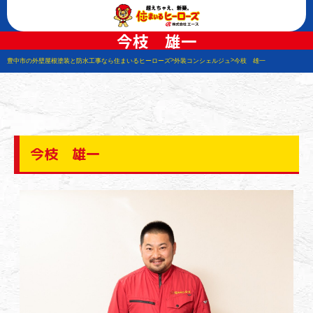
今枝 雄一
>
>
豊中市の外壁屋根塗装と防水工事なら住まいるヒーローズ
外装コンシェルジュ
今枝 雄一
今枝 雄一