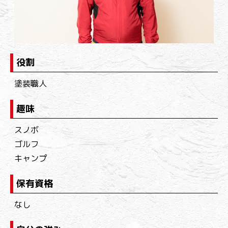
役割
塗装職人
趣味
スノボ
ゴルフ
キャンプ
保有資格
なし