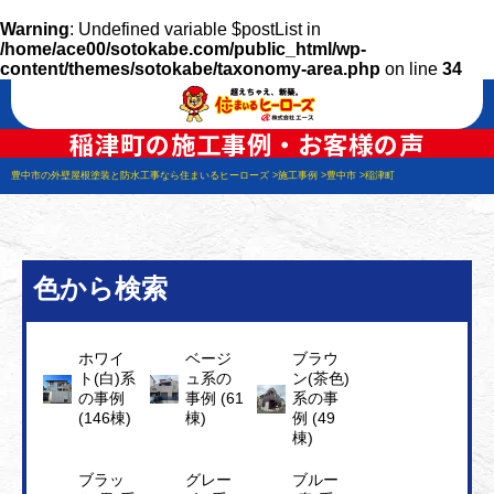
Warning
: Undefined variable $postList in
/home/ace00/sotokabe.com/public_html/wp-
content/themes/sotokabe/taxonomy-area.php
on line
34
稲津町の施工事例・お客様の声
豊中市の外壁屋根塗装と防水工事なら住まいるヒーローズ
施工事例
豊中市
稲津町
色から検索
ホワイ
ベージ
ブラウ
ト(白)系
ュ系の
ン(茶色)
の事例
事例 (61
系の事
(146棟)
棟)
例 (49
棟)
ブラッ
グレー
ブルー