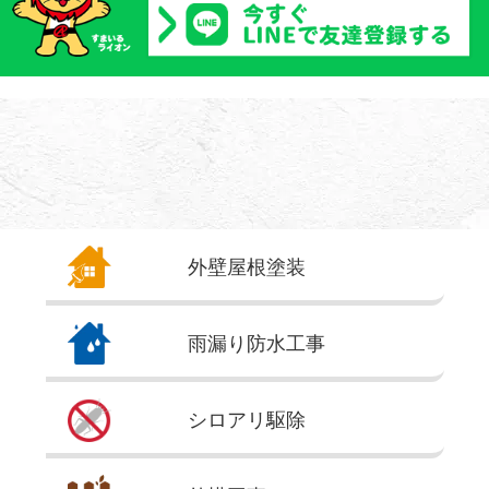
外壁屋根
塗装
雨漏り
防水工事
シロアリ
駆除