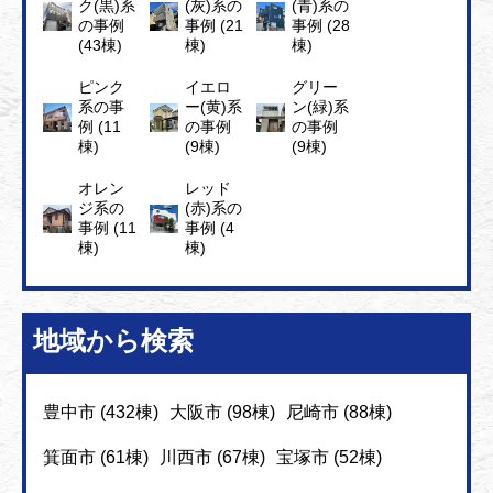
ク(黒)系
(灰)系の
(青)系の
の事例
事例 (21
事例 (28
(43棟)
棟)
棟)
ピンク
イエロ
グリー
系の事
ー(黄)系
ン(緑)系
例 (11
の事例
の事例
棟)
(9棟)
(9棟)
オレン
レッド
ジ系の
(赤)系の
事例 (11
事例 (4
棟)
棟)
地域から検索
豊中市 (432棟)
大阪市 (98棟)
尼崎市 (88棟)
箕面市 (61棟)
川西市 (67棟)
宝塚市 (52棟)