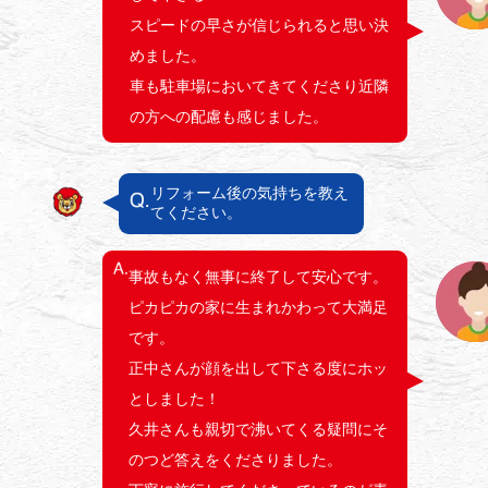
スピードの早さが信じられると思い決
めました。
車も駐車場においてきてくださり近隣
の方への配慮も感じました。
リフォーム後の気持ちを教え
てください。
事故もなく無事に終了して安心です。
ピカピカの家に生まれかわって大満足
です。
正中さんが顔を出して下さる度にホッ
としました！
久井さんも親切で沸いてくる疑問にそ
のつど答えをくださりました。