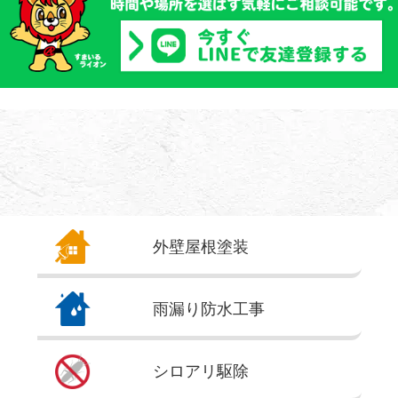
外壁屋根
塗装
雨漏り
防水工事
シロアリ
駆除