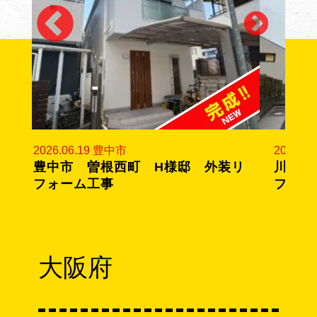
2026.06.19 豊中市
2026.0
ー
豊中市 曽根西町 H様邸 外装リ
川西市
フォーム工事
フォー
大阪府