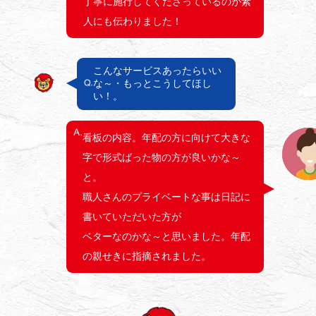
丁寧に施行してくださっているのが素
人にも伝わりました！
こんなサービスあったらいい
な～・もっとこうしてほし
い！。
看板の内容。年配の方に向けて大きな
字で形式ばった物の方が良いかな～
と。
職人さんのプライベートな事は日記に
書いていただいた方が
ベターなのかな～と思いました。年配
の親せきに指摘されました。