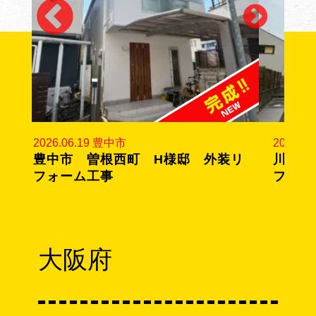
2026.06.19 豊中市
2026.0
ー
豊中市 曽根西町 H様邸 外装リ
川西市
フォーム工事
フォー
大阪府