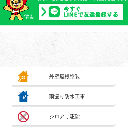
外壁屋根
塗装
雨漏り
防水工事
シロアリ
駆除