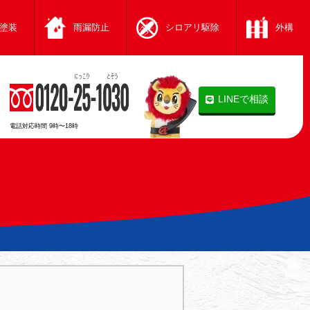
塗装
雨漏防止
シロアリ駆除
外構
LINEで相談
電話対応時間
9時〜18時