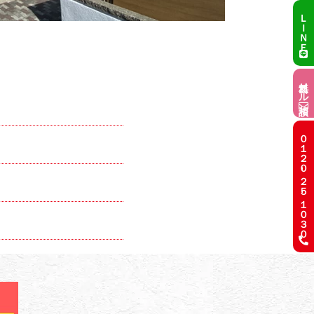
ＬＩＮＥ
無料メール相談
０１２０-２５-１０３０