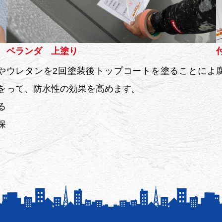
ベランダ 上塗り
や
ウレタンを2回塗装後トップコートを塗ることによ
を
って、防水性の効果を高めます。
る
保