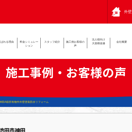
外壁
法人様向け
選ばれる
理由
料金シミュ
レー
スタッフ
紹介
施工例
お客様の
会社
概要
大規模改修
ション
声
施工事例・お客様の声
神田A様所有物件外壁塗装防水リフォーム
池田市神田