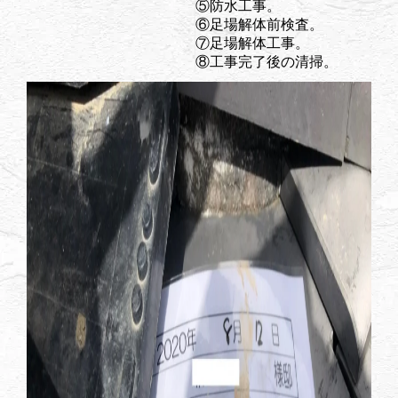
⑤防水工事。
⑥足場解体前検査。
⑦足場解体工事。
⑧工事完了後の清掃。