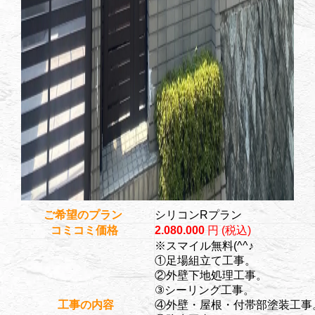
ご希望のプラン
シリコンRプラン
コミコミ価格
2.080.000
円 (税込)
※スマイル無料(^^♪
①足場組立て工事。
②外壁下地処理工事。
③シーリング工事。
工事の内容
④外壁・屋根・付帯部塗装工事