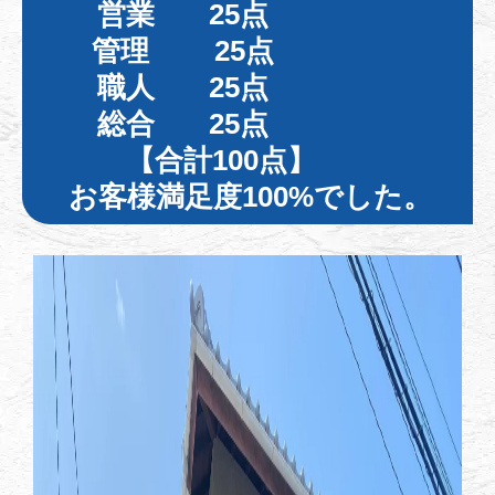
営業 25点
管理 25点
職人 25点
総合 25点
【合計100
点】
お客様満足度100%でした。