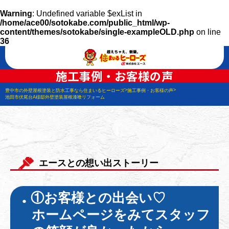
Warning
: Undefined variable $exList in
/home/ace00/sotokabe.com/public_html/wp-
content/themes/sotokabe/single-exampleOLD.php
on line
36
施工事例・お客様の声
>
>
豊中市の外壁屋根塗装と防水工事なら住まいるヒーローズ
施工事例・お客様の声
池田市伏尾台A様邸外壁塗装屋根漆喰リフォーム
エースとの想い出ストーリー
①お客様との出会い♡
ホームページをみてスタッフ